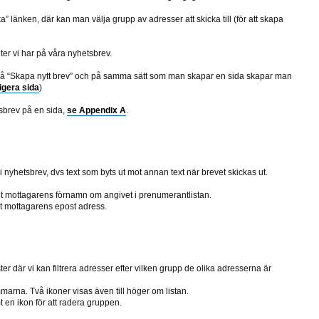
a” länken, där kan man välja grupp av adresser att skicka till (för att skapa
er vi har på våra nyhetsbrev.
n på “Skapa nytt brev” och på samma sätt som man skapar en sida skapar man
igera sida
)
tsbrev på en sida,
se Appendix A
.
 nyhetsbrev, dvs text som byts ut mot annan text när brevet skickas ut.
ot mottagarens förnamn om angivet i prenumerantlistan.
t mottagarens epost adress.
ter där vi kan filtrera adresser efter vilken grupp de olika adresserna är
arna. Två ikoner visas även till höger om listan.
 en ikon för att radera gruppen.