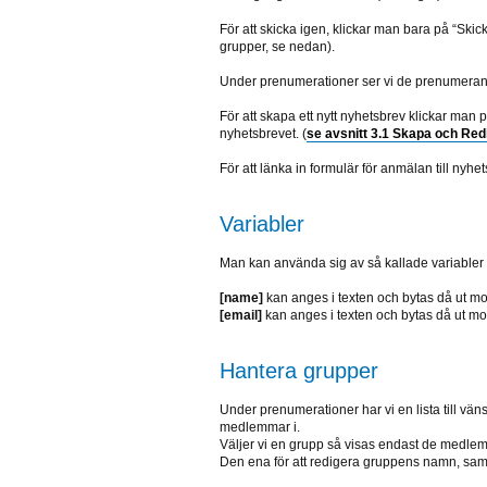
För att skicka igen, klickar man bara på “Skick
grupper, se nedan).
Under prenumerationer ser vi de prenumerant
För att skapa ett nytt nyhetsbrev klickar ma
nyhetsbrevet. (
se avsnitt 3.1 Skapa och Red
För att länka in formulär för anmälan till nyhe
Variabler
Man kan använda sig av så kallade variabler i
[name]
kan anges i texten och bytas då ut m
[email]
kan anges i texten och bytas då ut mo
Hantera grupper
Under prenumerationer har vi en lista till väns
medlemmar i.
Väljer vi en grupp så visas endast de medlemm
Den ena för att redigera gruppens namn, samt