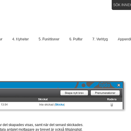
SÖK INNE
or
4. Nyheter
5. Funktioner
6. Puffar
7. Verktyg
Appendi
När det skapades visas, samt när det senast skickades.
ala antalet mottagare av brevet är också tillgängligt.