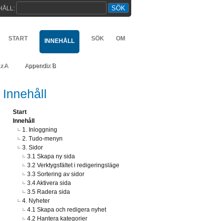
HÅLL:
START
SÖK
OM
INNEHÅLL
x A
Appendix B
Innehåll