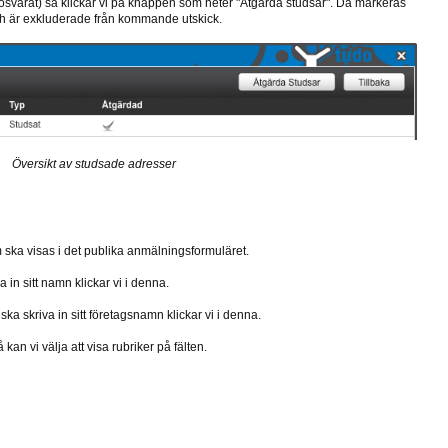
utosvarat) så klickar vi på knappen som heter "Åtgärda studsar". Då markeras
h är exkluderade från kommande utskick.
Översikt av studsade adresser
ska visas i det publika anmälningsformuläret.
a in sitt namn klickar vi i denna.
 ska skriva in sitt företagsnamn klickar vi i denna.
 kan vi välja att visa rubriker på fälten.