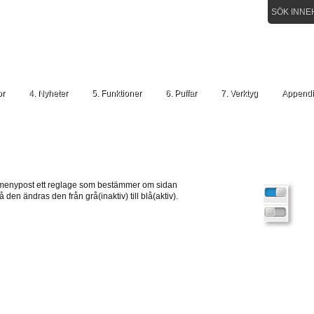
SÖK INNE
or
4. Nyheter
5. Funktioner
6. Puffar
7. Verktyg
Appendi
e menypost ett reglage som bestämmer om sidan
å den ändras den från grå(inaktiv) till blå(aktiv).