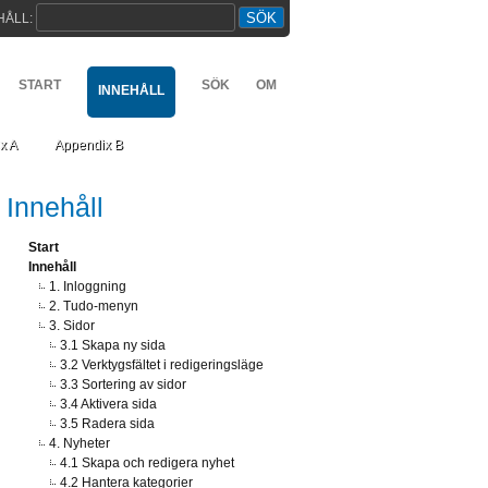
HÅLL:
START
SÖK
OM
INNEHÅLL
x A
Appendix B
Innehåll